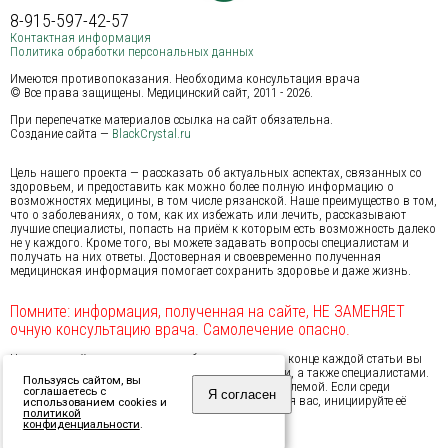
8-915-597-42-57
Контактная информация
Политика обработки персональных данных
Имеются противопоказания. Необходима консультация врача
© Все права защищены. Медицинский сайт, 2011 - 2026.
При перепечатке материалов ссылка на сайт обязательна.
Создание сайта —
BlackCrystal.ru
Цель нашего проекта — рассказать об актуальных аспектах, связанных со
здоровьем, и предоставить как можно более полную информацию о
возможностях медицины, в том числе рязанской. Наше преимущество в том,
что о заболеваниях, о том, как их избежать или лечить, рассказывают
лучшие специалисты, попасть на приём к которым есть возможность далеко
не у каждого. Кроме того, вы можете задавать вопросы специалистам и
получать на них ответы. Достоверная и своевременно полученная
медицинская информация помогает сохранить здоровье и даже жизнь.
Помните: информация, полученная на сайте, НЕ ЗАМЕНЯЕТ
очную консультацию врача. Самолечение опасно.
На нашем сайте предусмотрена обратная связь: в конце каждой статьи вы
можете обсудить проблему с другими посетителями, а также специалистами.
Пользуясь сайтом, вы
Мы надеемся, это поможет вам справиться с проблемой. Если среди
соглашаетесь с
Я согласен
затронутых нами тем не оказалось актуальной для вас, инициируйте её
использованием cookies и
появление — создайте новую тему на Форуме.
политикой
конфиденциальности
.