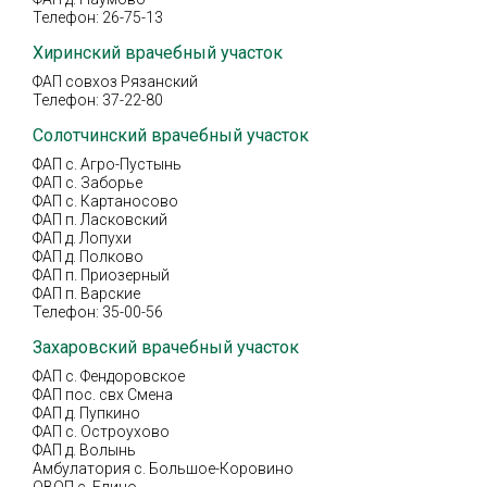
Телефон: 26-75-13
Хиринский врачебный участок
ФАП совхоз Рязанский
Телефон: 37-22-80
Солотчинский врачебный участок
ФАП с. Агро-Пустынь
ФАП с. Заборье
ФАП с. Картаносово
ФАП п. Ласковский
ФАП д. Лопухи
ФАП д. Полково
ФАП п. Приозерный
ФАП п. Варские
Телефон: 35-00-56
Захаровский врачебный участок
ФАП с. Фендоровское
ФАП пос. свх Смена
ФАП д. Пупкино
ФАП с. Остроухово
ФАП д. Волынь
Амбулатория с. Большое-Коровино