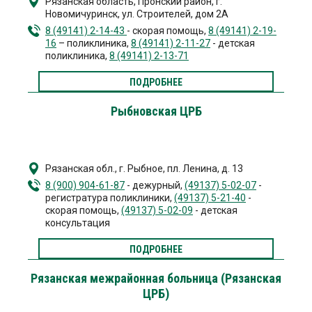
Рязанская область, Пронский район, г.
Новомичуринск
,
ул. Строителей, дом 2А
8 (49141) 2-14-43
- скорая помощь,
8 (49141) 2-19-
16
– поликлиника,
8 (49141) 2-11-27
- детская
поликлиника,
8 (49141) 2-13-71
ПОДРОБНЕЕ
Рыбновская ЦРБ
Рязанская обл., г. Рыбное
,
пл. Ленина, д. 13
8 (900) 904-61-87
- дежурный,
(49137) 5-02-07
-
регистратура поликлиники,
(49137) 5-21-40
-
скорая помощь,
(49137) 5-02-09
- детская
консультация
ПОДРОБНЕЕ
Рязанская межрайонная больница (Рязанская
ЦРБ)