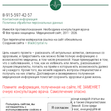
8-915-597-42-57
Контактная информация
Политика обработки персональных данных
Имеются противопоказания. Необходима консультация врача
© Все права защищены. Медицинский сайт, 2011 - 2026.
При перепечатке материалов ссылка на сайт обязательна.
Создание сайта —
BlackCrystal.ru
Цель нашего проекта — рассказать об актуальных аспектах, связанных со
здоровьем, и предоставить как можно более полную информацию о
возможностях медицины, в том числе рязанской. Наше преимущество в том,
что о заболеваниях, о том, как их избежать или лечить, рассказывают
лучшие специалисты, попасть на приём к которым есть возможность далеко
не у каждого. Кроме того, вы можете задавать вопросы специалистам и
получать на них ответы. Достоверная и своевременно полученная
медицинская информация помогает сохранить здоровье и даже жизнь.
Помните: информация, полученная на сайте, НЕ ЗАМЕНЯЕТ
очную консультацию врача. Самолечение опасно.
На нашем сайте предусмотрена обратная связь: в конце каждой статьи вы
можете обсудить проблему с другими посетителями, а также специалистами.
Пользуясь сайтом, вы
Мы надеемся, это поможет вам справиться с проблемой. Если среди
соглашаетесь с
Я согласен
затронутых нами тем не оказалось актуальной для вас, инициируйте её
использованием cookies и