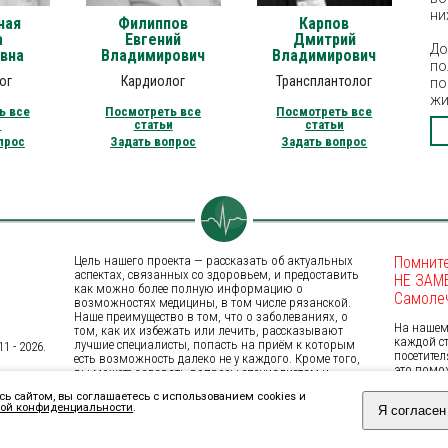
ни
ная
Филиппов
Карпов
а
Евгений
Дмитрий
До
вна
Владимирович
Владимирович
по
ог
Кардиолог
Трансплантолог
по
жи
ь все
Посмотреть все
Посмотреть все
и
статьи
статьи
прос
Задать вопрос
Задать вопрос
Цель нашего проекта — рассказать об актуальных
Помните
аспектах, связанных со здоровьем, и предоставить
НЕ ЗАМ
как можно более полную информацию о
Самоле
возможностях медицины, в том числе рязанской.
Наше преимущество в том, что о заболеваниях, о
На нашем 
том, как их избежать или лечить, рассказывают
каждой с
лучшие специалисты, попасть на приём к которым
 - 2026.
посетител
есть возможность далеко не у каждого. Кроме того,
это помо
вы можете задавать вопросы специалистам и
затронут
получать на них ответы. Достоверная и
сь сайтом, вы соглашаетесь с использованием cookies и
вас, иниц
своевременно полученная медицинская информация
ой конфиденциальности
.
Я согласен
на Форум
помогает сохранить здоровье и даже жизнь.