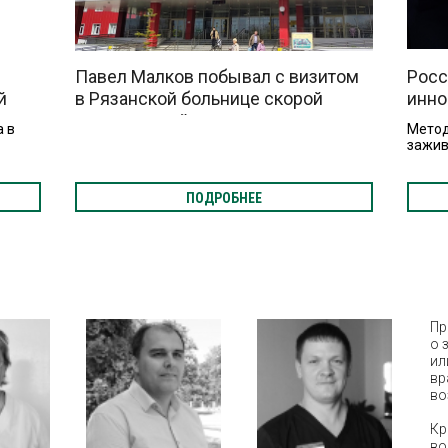
Павел Малков побывал с визитом
Росс
й
в Рязанской больнице скорой
инно
медицинской помощи
ран 
а в
Метод
зажив
ПОДРОБНЕЕ
Пр
о 
ил
вр
во
Кр
во