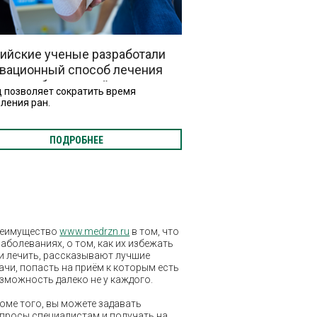
ийские ученые разработали
вационный способ лечения
при диабетической стопе
 позволяет сократить время
ления ран.
ПОДРОБНЕЕ
еимущество
www.medrzn.ru
в том, что
заболеваниях, о том, как их избежать
и лечить, рассказывают лучшие
ачи, попасть на приём к которым есть
зможность далеко не у каждого.
оме того, вы можете задавать
просы специалистам и получать на