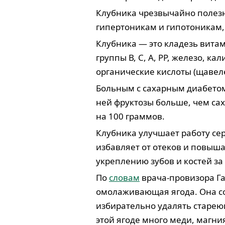
Клубника чрезвычайно полезн
гипертоникам и гипотоникам,
Клубника — это кладезь вита
группы В, С, А, РР, железо, ка
органические кислоты (щавел
Больным с сахарным диабетом
ней фруктозы больше, чем сах
на 100 граммов.
Клубника улучшает работу се
избавляет от отеков и повыша
укреплению зубов и костей за
По
словам
врача-провизора Г
омолаживающая ягода. Она с
избирательно удалять стареющи
этой ягоде много меди, магни