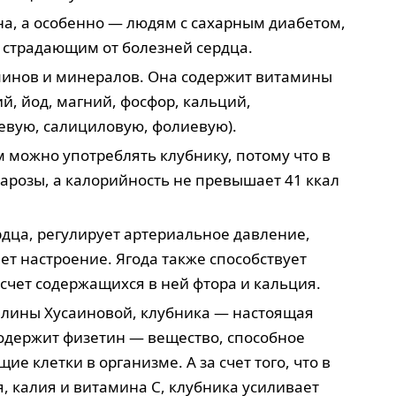
а, а особенно — людям с сахарным диабетом,
 страдающим от болезней сердца.
минов и минералов. Она содержит витамины
лий, йод, магний, фосфор, кальций,
евую, салициловую, фолиевую).
 можно употреблять клубнику, потому что в
арозы, а калорийность не превышает 41 ккал
рдца, регулирует артериальное давление,
ет настроение. Ягода также способствует
 счет содержащихся в ней фтора и кальция.
алины Хусаиновой, клубника — настоящая
одержит физетин — вещество, способное
е клетки в организме. А за счет того, что в
я, калия и витамина С, клубника усиливает