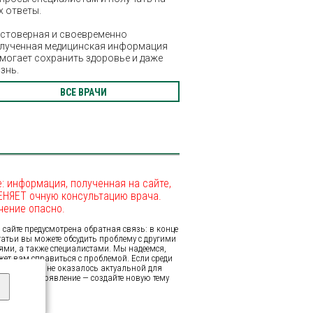
х ответы.
стоверная и своевременно
лученная медицинская информация
могает сохранить здоровье и даже
знь.
ВСЕ ВРАЧИ
: информация, полученная на сайте,
ЕНЯЕТ очную консультацию врача.
чение опасно.
сайте предусмотрена обратная связь: в конце
татьи вы можете обсудить проблему с другими
ями, а также специалистами. Мы надеемся,
жет вам справиться с проблемой. Если среди
ых нами тем не оказалось актуальной для
иируйте её появление — создайте новую тему
е.