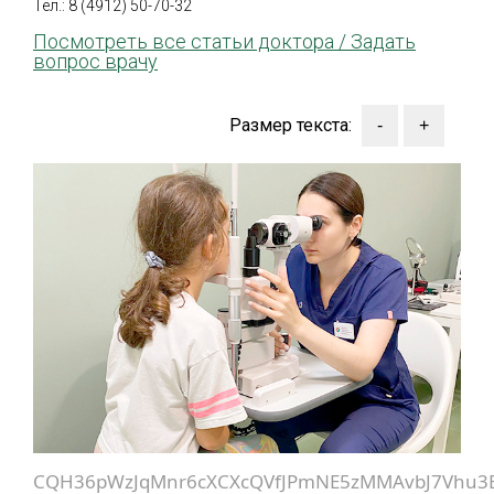
Тел.: 8 (4912) 50-70-32
Посмотреть все статьи доктора /
Задать
вопрос врачу
Размер текста:
CQH36pWzJqMnr6cXCXcQVfJPmNE5zMMAvbJ7Vhu3E