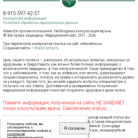
8-915-597-42-57
Контактная информация
Политика обработки персональных данных
Имеются противопоказания. Необходима консультация врача
© Все права защищены. Медицинский сайт, 2011 - 2026.
При перепечатке материалов ссылка на сайт обязательна.
Создание сайта —
BlackCrystal.ru
Цель нашего проекта — рассказать об актуальных аспектах, связанных со
здоровьем, и предоставить как можно более полную информацию о
возможностях медицины, в том числе рязанской. Наше преимущество в том,
что о заболеваниях, о том, как их избежать или лечить, рассказывают
лучшие специалисты, попасть на приём к которым есть возможность далеко
не у каждого. Кроме того, вы можете задавать вопросы специалистам и
получать на них ответы. Достоверная и своевременно полученная
медицинская информация помогает сохранить здоровье и даже жизнь.
Помните: информация, полученная на сайте, НЕ ЗАМЕНЯЕТ
очную консультацию врача. Самолечение опасно.
На нашем сайте предусмотрена обратная связь: в конце каждой статьи вы
можете обсудить проблему с другими посетителями, а также специалистами.
Пользуясь сайтом, вы
Мы надеемся, это поможет вам справиться с проблемой. Если среди
соглашаетесь с
Я согласен
затронутых нами тем не оказалось актуальной для вас, инициируйте её
использованием cookies и
появление — создайте новую тему на Форуме.
политикой
конфиденциальности
.