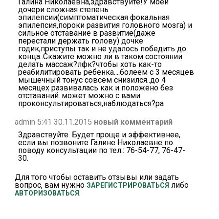
Галина Николаевна,здравствуйте!У моей
дочери сложная степень
эпилепсии(симптоматическая фокальная
эпилепсия,пороки развития головного мозга) и
сильное отставание в развитие(даже
перестали держать голову) дочке
годик,приступы так и не удалось победить до
конца..Скажите можно ли в таком состоянии
делать массаж?лфк?чтобы хоть как-то
реабилитировать ребенка....болеем с 3 месяцев
мышечный тонус совсем снизился..до 4
месяцех развивалась как и положено без
отставаний..может можно с вами
проконсультироваться,наблюдаться?ра
admin 5:41 30.11.2015
новый комментарий
Здравствуйте. Будет проще и эффективнее,
если вы позвоните Галине Николаевне по
поводу консультации по тел.: 76-54-77, 76-47-
30.
Для того чтобы оставить отзывы или задать
вопрос, вам нужно
либо
ЗАРЕГИСТРИРОВАТЬСЯ
.
АВТОРИЗОВАТЬСЯ