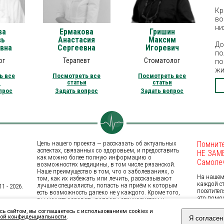
Кр
во
ни
ва
Ермакова
Гришин
вь
Анастасия
Максим
До
вна
Сергеевна
Игоревич
по
ог
Терапевт
Стоматолог
по
жи
ь все
Посмотреть все
Посмотреть все
и
статьи
статьи
прос
Задать вопрос
Задать вопрос
Цель нашего проекта — рассказать об актуальных
Помните
аспектах, связанных со здоровьем, и предоставить
НЕ ЗАМ
как можно более полную информацию о
Самоле
возможностях медицины, в том числе рязанской.
Наше преимущество в том, что о заболеваниях, о
На нашем 
том, как их избежать или лечить, рассказывают
каждой с
лучшие специалисты, попасть на приём к которым
 - 2026.
посетител
есть возможность далеко не у каждого. Кроме того,
это помо
вы можете задавать вопросы специалистам и
затронут
получать на них ответы. Достоверная и
сь сайтом, вы соглашаетесь с использованием cookies и
вас, иниц
своевременно полученная медицинская информация
ой конфиденциальности
.
Я согласен
на Форум
помогает сохранить здоровье и даже жизнь.