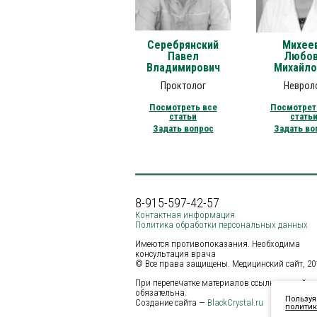
Серебрянский
Михее
Павел
Любо
Владимирович
Михайло
Проктолог
Неврол
Посмотреть все
Посмотрет
статьи
стать
Задать вопрос
Задать во
8-915-597-42-57
Контактная информация
Политика обработки персональных данных
Имеются противопоказания. Необходима
консультация врача
© Все права защищены. Медицинский сайт, 2011
При перепечатке материалов ссылка на сайт
обязательна.
Пользуя
Создание сайта —
BlackCrystal.ru
политик