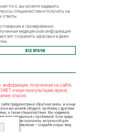
оме того, вы можете задавать
просы специалистам и получать на
х ответы.
стоверная и своевременно
лученная медицинская информация
могает сохранить здоровье и даже
знь.
ВСЕ ВРАЧИ
: информация, полученная на сайте,
ЕНЯЕТ очную консультацию врача.
чение опасно.
сайте предусмотрена обратная связь: в конце
татьи вы можете обсудить проблему с другими
ями, а также специалистами. Мы надеемся,
жет вам справиться с проблемой. Если среди
ых нами тем не оказалось актуальной для
иируйте её появление — создайте новую тему
е.