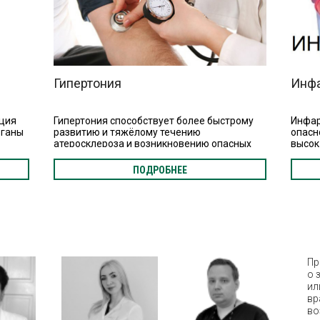
Гипертония
Инф
кция
Гипертония способствует более быстрому
Инфар
рганы
развитию и тяжёлому течению
опасн
атеросклероза и возникновению опасных
высок
ти к
для жизни осложнений. Кроме того,
призн
 ХСН
гипертония является одной из самых частых
также
ПОДРОБНЕЕ
причин смерти молодых людей.
лечен
Пр
о 
ил
вр
во