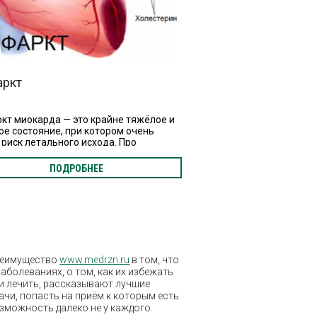
аркт
кт миокарда — это крайне тяжёлое и
ое состояние, при котором очень
 риск летального исхода. Про
аки и первую помощь при инфаркте, а
 про то, что важно знать про его
ПОДРОБНЕЕ
ие.
еимущество
www.medrzn.ru
в том, что
заболеваниях, о том, как их избежать
и лечить, рассказывают лучшие
ачи, попасть на приём к которым есть
зможность далеко не у каждого.