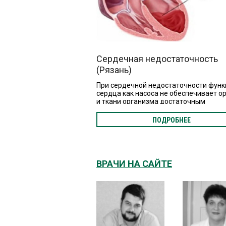
Сердечная недостаточность
(Рязань)
При сердечной недостаточности фун
сердца как насоса не обеспечивает о
и ткани организма достаточным
количеством крови. Это может привес
негативным последствиям, поэтому с
ПОДРОБНЕЕ
нужно научиться жить.
ВРАЧИ НА САЙТЕ