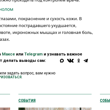
анолом
глазами, покраснение и сухость кожи. В
остояние пострадавшего ухудшается,
ивоте, икроножных мышцах и головная боль,
азах.
в
Максе
или
Telegram
и узнавать важное
ет делать выводы сам:
или задать вопрос, вам нужно
.
РИЗОВАТЬСЯ
СОБЫТИЯ
СОБЫ