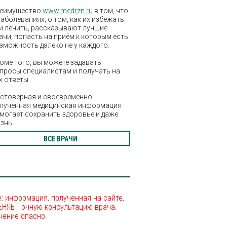
еимущество
www.medrzn.ru
в том, что
заболеваниях, о том, как их избежать
и лечить, рассказывают лучшие
ачи, попасть на приём к которым есть
зможность далеко не у каждого.
оме того, вы можете задавать
просы специалистам и получать на
х ответы.
стоверная и своевременно
лученная медицинская информация
могает сохранить здоровье и даже
знь.
ВСЕ ВРАЧИ
: информация, полученная на сайте,
ЕНЯЕТ очную консультацию врача.
чение опасно.