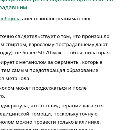
традавшим
ообщила
анестезиолог-реаниматолог
точно свидетельствует о том, что произошло
м спиртом, взрослому пострадавшему дают
одку), не более 50-70 мл», — объяснила врач.
рирует с метанолом за ферменты, которые
, тем самым предотвращая образование
ов метанола.
анолом может продолжаться и после
о.
дчеркнула, что этот вид терапии касается
медицинской помощи, поскольку точную
нолом можно провести только в клинике.
олжно проходить под контролем врача.