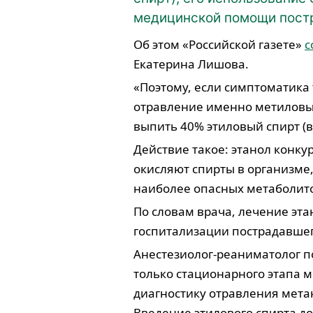
медицинской помощи пос
Об этом «Российской газете»
с
Екатерина Лишова.
«Поэтому, если симптоматика 
отравление именно метиловы
выпить 40% этиловый спирт (в
Действие такое: этанол конку
окисляют спирты в организме
наиболее опасных метаболит
По словам врача, лечение эт
госпитализации пострадавшег
Анестезиолог-реаниматолог по
только стационарного этапа 
диагностику отравления мета
Введение этилового спирта д