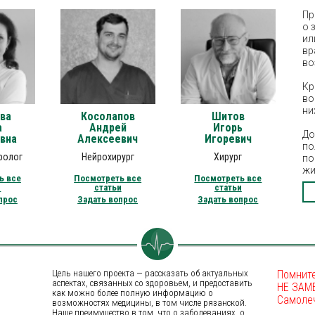
Пр
о 
ил
вр
во
Кр
во
ни
ва
Косолапов
Шитов
а
Андрей
Игорь
До
вна
Алексеевич
Игоревич
по
ролог
Нейрохирург
Хирург
по
жи
ь все
Посмотреть все
Посмотреть все
и
статьи
статьи
прос
Задать вопрос
Задать вопрос
Цель нашего проекта — рассказать об актуальных
Помните
аспектах, связанных со здоровьем, и предоставить
НЕ ЗАМ
как можно более полную информацию о
Самоле
возможностях медицины, в том числе рязанской.
Наше преимущество в том, что о заболеваниях, о