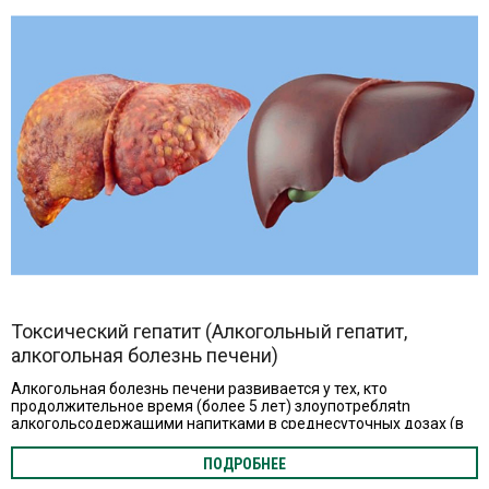
Токсический гепатит (Алкогольный гепатит,
алкогольная болезнь печени)
Алкогольная болезнь печени развивается у тех, кто
продолжительное время (более 5 лет) злоупотребляtn
алкогольсодержащими напитками в среднесуточных дозах (в
пересчете на чистый этанол) 40-80 граммов для мужчин и
более 20 граммов — для женщин. Это количество этилового
ПОДРОБНЕЕ
спирта содержится в 100-200 мл водки (крепостью 40%), 400-