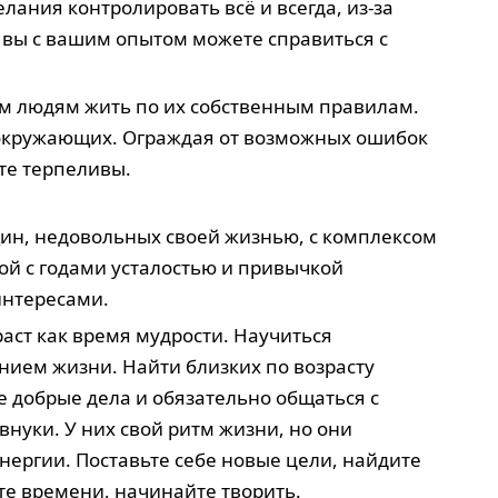
елания контролировать всё и всегда, из-за
о вы с вашим опытом можете справиться с
им людям жить по их собственным правилам.
 окружающих. Ограждая от возможных ошибок
те терпеливы.
ин, недовольных своей жизнью, с комплексом
й с годами усталостью и привычкой
интересами.
раст как время мудрости. Научиться
ием жизни. Найти близких по возрасту
те добрые дела и обязательно общаться с
внуки. У них свой ритм жизни, но они
энергии. Поставьте себе новые цели, найдите
те времени, начинайте творить.