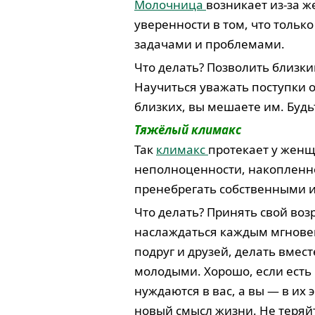
Молочница
возникает из-за ж
уверенности в том, что тольк
задачами и проблемами.
Что делать? Позволить близк
Научиться уважать поступки
близких, вы мешаете им. Будь
Тяжёлый климакс
Так
климакс
протекает у женщ
неполноценности, накопленно
пренебрегать собственными 
Что делать? Принять свой воз
наслаждаться каждым мгновен
подруг и друзей, делать вмес
молодыми. Хорошо, если есть 
нуждаются в вас, а вы — в их 
новый смысл жизни. Не теряй