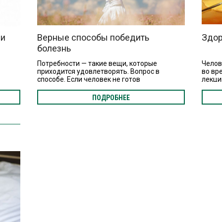
ни
Верные способы победить
Здор
болезнь
Потребности — такие вещи, которые
Челове
приходится удовлетворять. Вопрос в
во вр
способе. Если человек не готов
лекци
азом,
предъявлять свои потребности открыто, то
опред
ся
бессознательно эти потребности будут
беспо
ПОДРОБНЕЕ
чно
удовлетворяться посредством болезни.