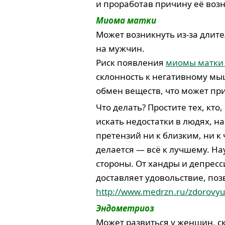
и проработав причину её воз
Миома матки
Может возникнуть из-за длите
на мужчин.
Риск появления
миомы матк
склонность к негативному мыш
обмен веществ, что может пр
Что делать? Простите тех, кт
искать недостатки в людях, н
претензий ни к близким, ни к
делается — всё к лучшему. Н
стороны. От хандры и депресс
доставляет удовольствие, поз
http://www.medrzn.ru/zdorovyu-
Эндометриоз
Может развиться у женщин, с