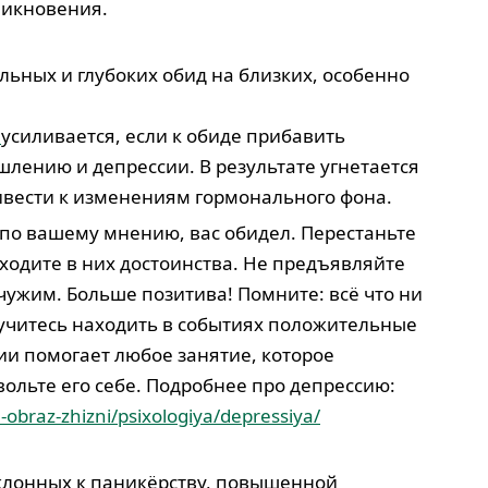
никновения.
льных и глубоких обид на близких, особенно
и
усиливается, если к обиде прибавить
лению и депрессии. В результате угнетается
ивести к изменениям гормонального фона.
о, по вашему мнению, вас обидел. Перестаньте
аходите в них достоинства. Не предъявляйте
 чужим. Больше позитива! Помните: всё что ни
аучитесь находить в событиях положительные
ии помогает любое занятие, которое
вольте его себе. Подробнее про депрессию:
obraz-zhizni/psixologiya/depressiya/
клонных к паникёрству, повышенной