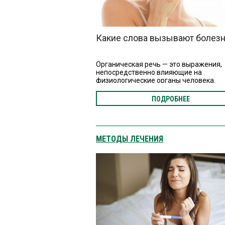
Какие слова вызывают болез
Органическая речь — это выражения,
непосредственно влияющие на
физиологические органы человека.
Повторяя их постоянно, мы, таким обр
убеждаем себя заболеть. И добиваем
ПОДРОБНЕЕ
своего. Всем нам эти выражения отли
знакомы. Вот эти слова.
МЕТОДЫ ЛЕЧЕНИЯ