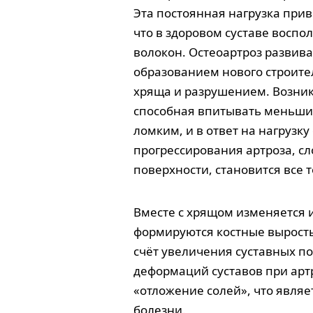
Эта постоянная нагрузка прив
что в здоровом суставе воспо
волокон. Остеоартроз развив
образованием нового строите
хряща и разрушением. Возник
способная впитывать меньший
ломким, и в ответ на нагрузк
прогрессирования артроза, с
поверхности, становится все 
Вместе с хрящом изменяется и
формируются костные вырост
счёт увеличения суставных п
деформаций суставов при арт
«отложение солей», что явля
болезни.