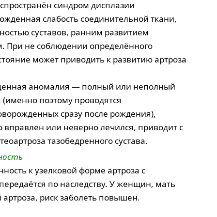
аспространён синдром дисплазии
рожденная слабость соединительной ткани,
остью суставов, ранним развитием
м. При не соблюдении определённого
стояние может приводить к развитию артроза
жденная аномалия — полный или неполный
а (именно поэтому проводятся
ворожденных сразу после рождения),
о вправлен или неверно лечился, приводит с
теоартроза тазобедренного сустава.
ность
ность к узелковой форме артроза с
передаётся по наследству. У женщин, мать
 артроза, риск заболеть повышен.