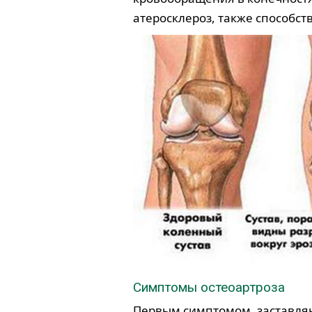
атеросклероз, также способст
Симптомы остеоартроза
Первым симптомом, заставляю