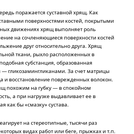
ередь поражается суставной хрящ. Как
суставными поверхностями костей, покрытыми
чных движениях хрящ выполняет роль
ление на сочленяющиеся поверхности костей
льжение друг относительно друга. Хрящ
ельной ткани, рыхло расположенных в
подобная субстанция, образованная
— гликозамингликанами. За счет матрицы
а и восстановление поврежденных волокон.
ящ похожим на губку — в спокойном
сть, а при нагрузке выдавливает ее в
я как бы «смазку» сустава.
еагирует на стереотипные, тысячи раз
оторых видах работ или беге, прыжках и т.п.