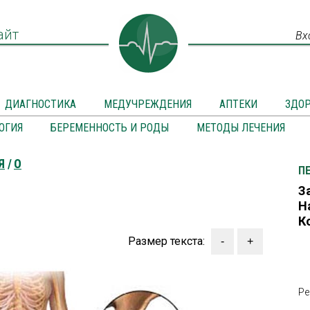
айт
Вх
ДИАГНОСТИКА
МЕДУЧРЕЖДЕНИЯ
АПТЕКИ
ЗДО
ОГИЯ
БЕРЕМЕННОСТЬ И РОДЫ
МЕТОДЫ ЛЕЧЕНИЯ
Я
О
П
З
Н
К
Размер текста:
Ре