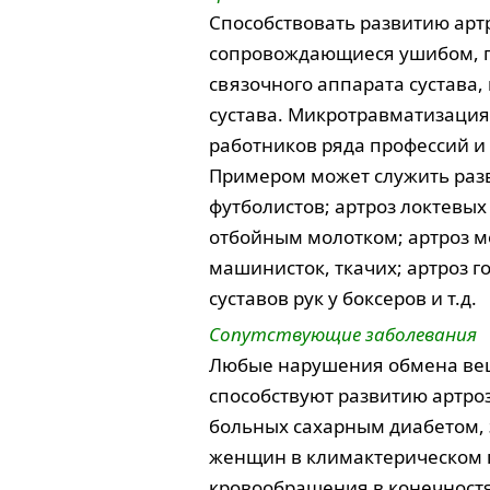
Способствовать развитию арт
сопровождающиеся ушибом, 
связочного аппарата сустава
сустава. Микротравматизация
работников ряда профессий и
Примером может служить разв
футболистов; артроз локтевых
отбойным молотком; артроз ме
машинисток, ткачих; артроз г
суставов рук у боксеров и т.д.
Сопутствующие заболевания
Любые нарушения обмена вещ
способствуют развитию артроз
больных сахарным диабетом,
женщин в климактерическом 
кровообращения в конечностях