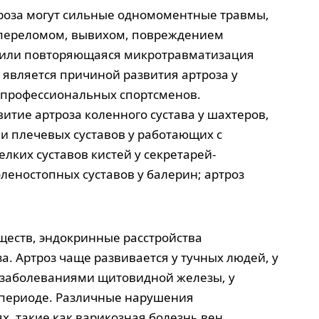
роза могут сильные одномоментные травмы,
переломом, вывихом, повреждением
, или повторяющаяся микротравматизация
 является причиной развития артроза у
 профессиональных спортсменов.
итие артроза коленного сустава у шахтеров,
 и плечевых суставов у работающих с
лких суставов кистей у секретарей-
оленостопных суставов у балерин; артроз
еств, эндокринные расстройства
а. Артроз чаще развивается у тучных людей, у
 заболеваниями щитовидной железы, у
периоде. Различные нарушения
, такие как варикозная болезнь вен,