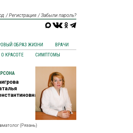
од
Регистрация
Забыли пароль?
РОВЫЙ ОБРАЗ ЖИЗНИ
ВРАЧИ
О КРАСОТЕ
СИМПТОМЫ
ЕРСОНА
аигрова
аталья
онстантиновна
вматолог (Рязань)