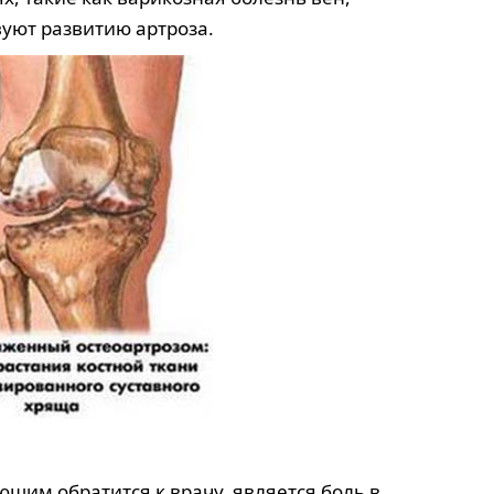
вуют развитию артроза.
щим обратится к врачу, является боль в